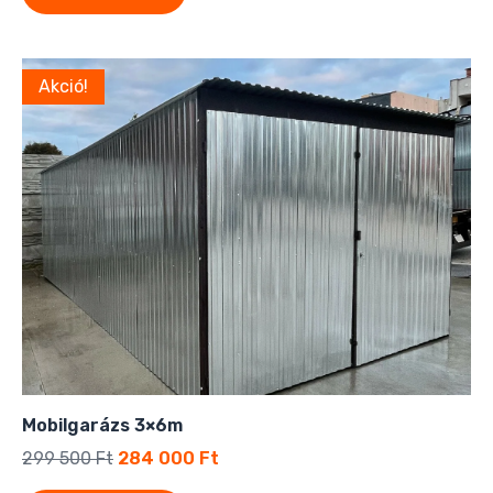
Akció!
Mobilgarázs 3×6m
299 500
Ft
284 000
Ft