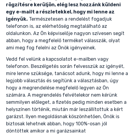
rögzítésre kerüljön, elég lesz hozzánk küldeni
egy e-mailt a részletekkel, hogy mi lenne az
igényük.
Természetesen a rendelést fogadjuk
telefonon is, az elérhetőség megtalálható az
oldalunkon. Az Ön képviselője nagyon szívesen segít
abban, hogy a megfelelő terméket válasszák, olyat
ami meg fog felelni az Önök igényeinek.
Vedd fel velünk a kapcsolatot e-mailben vagy
telefonon. Beszélgetés során felvesszük az igényét,
mire lenne szüksége, tanácsot adunk, hogy mi lenne a
legjobb választás és segítünk a választásban, úgy
hogy a megrendelése megfelelő legyen az Ön
számára. A megrendelés felvételekor nem kérünk
semmilyen előleget, a fizetés pedig minden esetben a
helyszínen történik, miután már leszállítottuk a kért
garázst. Ilyen megoldásnak köszönhetően, Önök is
biztosak lehetnek abban, hogy 100%-osan jól
döntöttek amikor a mi garázsainkat