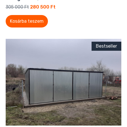
305 000
Ft
280 500
Ft
Kosárba teszem
Bestseller