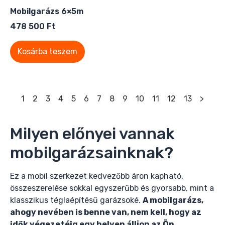
Mobilgarázs 6×5m
478 500
Ft
Kosárba teszem
1
2
3
4
5
6
7
8
9
10
11
12
13
>
Milyen előnyei vannak
mobilgarázsainknak?
Ez a mobil szerkezet kedvezőbb áron kapható,
összeszerelése sokkal egyszerűbb és gyorsabb, mint a
klasszikus téglaépítésű garázsoké.
A mobilgarázs,
ahogy nevében is benne van, nem kell, hogy az
idők végezetéig egy helyen álljon az Ön