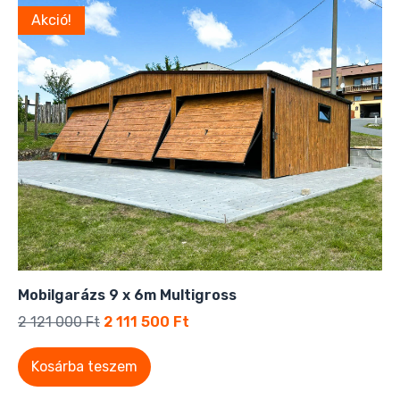
Akció!
Mobilgarázs 9 x 6m Multigross
2 121 000
Ft
2 111 500
Ft
Kosárba teszem