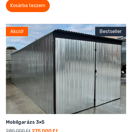
Kosárba teszem
Akció!
Bestseller
Mobilgarázs 3×5
280 000
Ft
275 000
Ft