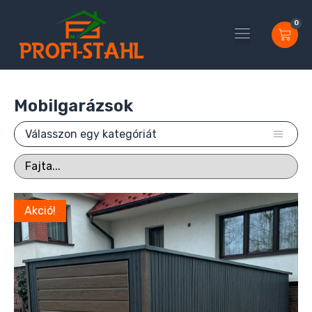
0
Minden termék
Készíts tervet
Mobilgarázsok
Válasszon egy kategóriát
Akció!