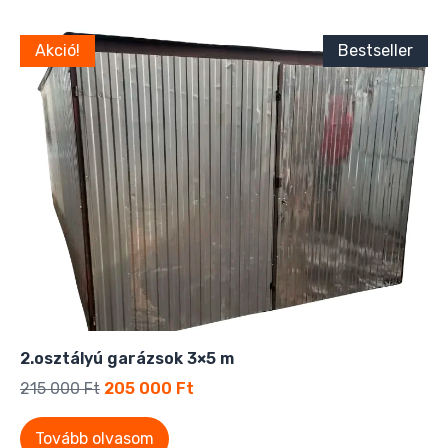
Akció!
Bestseller
2.osztályú garázsok 3×5 m
215 000
Ft
205 000
Ft
Tovább olvasom