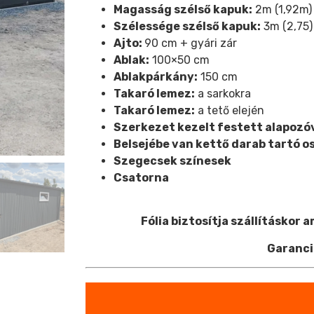
Magasság s
zélső kapuk:
2m (1,92m)
Szélessége szélső kapuk:
3m (2,75)
Ajto:
90 cm + gyári zár
Ablak:
100×50 cm
Ablakpárkány:
150 cm
Takaró lemez:
a sarkokra
Takaró lemez:
a tető elején
Szerkezet kezelt festett alapozó
Belsejébe van kettő darab tartó o
Szegecsek színesek
Csatorna
Fólia biztosítja szállításkor 
Garanci