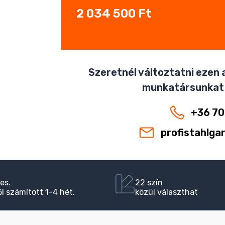
2 034 500
Ft
Szeretnél változtatni ezen a
munkatársunkat
+36 70
profistahlga
es.
22 szín
l számított 1-4 hét.
közül választhat