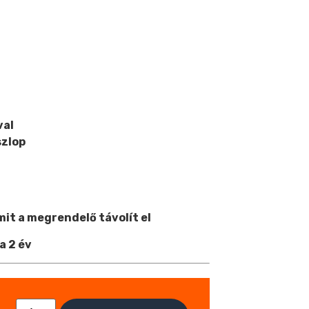
val
szlop
amit a megrendelő távolít el
a 2 év