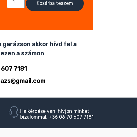
Kosárba teszem
 garázson akkor hívd fel a
 ezen a számon
 607 7181
razs@gmail.com
Ha kérdése van, hívjon minket
bizalommal. +36 06 70 607 7181