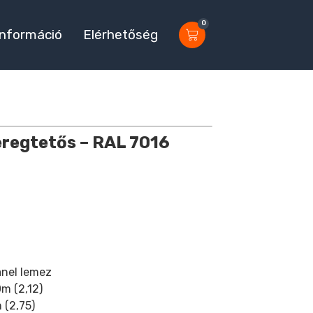
0
Információ
Elérhetőség
eregtetős
– RAL 7016
anel lemez
m (2,12)
 (2,75)