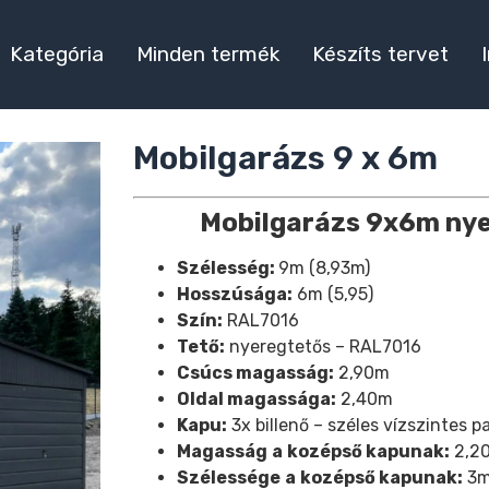
Kategória
Minden termék
Készíts tervet
Mobilgarázs 9 x 6m
Mobilgarázs
9x6m
ny
Szélesség:
9m (8,93m)
Hosszúsága:
6m (5,95)
Szín:
RAL7016
Tető:
nyeregtetős – RAL7016
Csúcs magasság:
2,90m
Oldal magassága:
2,40m
Kapu:
3x billenő – széles vízszintes p
Magasság
a
kozépső kapunak:
2,20
Szélessége
a
kozépső kapunak:
3m