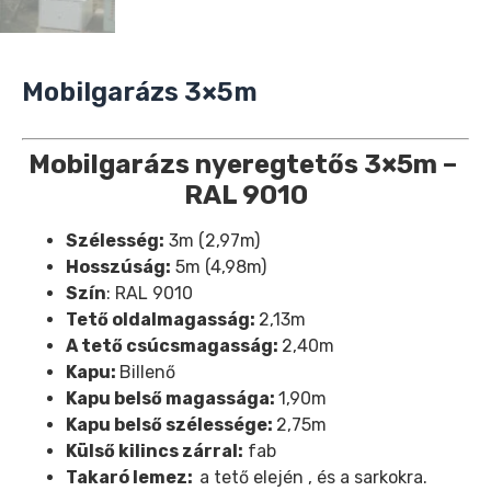
Mobilgarázs 3×5m
Mobilgarázs nyeregtetős 3×5m –
RAL 9010
Szélesség:
3m (2,97m)
Hosszúság:
5m (4,98m)
Szín
: RAL 9010
Tető oldalmagasság:
2,13m
A tető csúcsmagasság:
2,40m
Kapu:
Billenő
Kapu belső magassága:
1,90m
Kapu belső szélessége:
2,75m
Külső kilincs zárral:
fab
Takaró lemez:
a tető elején , és a sarkokra.